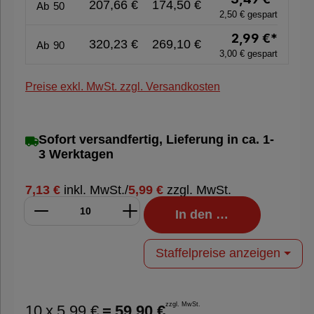
207,66 €
174,50 €
Ab
50
2,50 € gespart
%
2,99 €*
Sale
320,23 €
269,10 €
Ab
90
3,00 € gespart
%
Preise exkl. MwSt. zzgl. Versandkosten
Nachhaltige
Verpackung
Sofort versandfertig, Lieferung in ca. 1-
3 Werktagen
7,13 €
inkl. MwSt.
/
5,99 €
zzgl. MwSt.
In den Warenkorb
Staffelpreise anzeigen
zzgl. MwSt.
10
x
5,99 €
=
59,90 €