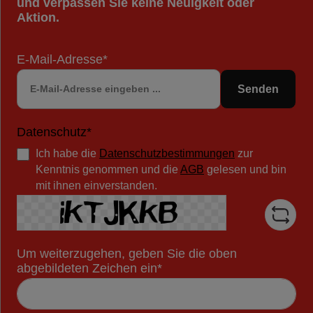
und verpassen Sie keine Neuigkeit oder
Aktion.
E-Mail-Adresse*
Senden
Datenschutz*
Ich habe die
Datenschutzbestimmungen
zur
Kenntnis genommen und die
AGB
gelesen und bin
mit ihnen einverstanden.
Um weiterzugehen, geben Sie die oben
abgebildeten Zeichen ein*