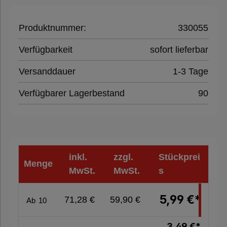
Klebeband
Produktnummer:
330055
Verfügbarkeit
sofort lieferbar
Füll- &
Polstermaterial
Versanddauer
1-3 Tage
Verfügbarer Lagerbestand
90
Folien,
Paletten &
Umreifung
inkl.
zzgl.
Stückprei
Menge
Verpackungsmaschinen
MwSt.
MwSt.
s
5,99 €*
71,28 €
59,90 €
Ab
10
Hygieneprodukte
3,49 €*