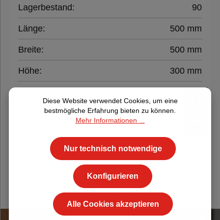
Lagerbestand:
90
Länge:
500 mm
Breite:
500 mm
Höhe:
300 mm
Farbe
Braun
Diese Website verwendet Cookies, um eine
bestmögliche Erfahrung bieten zu können.
FEFCO
FEFCO 0201
Mehr Informationen ...
Qualität
2.30 BC-Welle
Nur technisch notwendige
Artikelzustand
Neu
Palettengröße
90
Konfigurieren
Alle Cookies akzeptieren