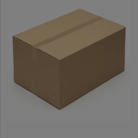
Postversand
Automatikbodenkartons
Stülpdeckelkartons
Umzugskartons
Kartons
3-wellig
Wellpapp
Zuschnitte