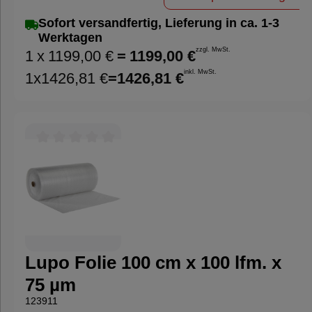
Luftkissenmaschine produzieren Sie
Verpackungsmaterial direkt am Packplatz –
Sofort versandfertig, Lieferung in ca. 1-3
genau dann, wenn Sie es benötigen.
Werktagen
zzgl. MwSt.
1
x
1199,00 €
=
1199,00 €
inkl. MwSt.
1
x
1426,81 €
=
1426,81 €
Durchschnittliche Bewertung von 0 von 5 Sternen
Lupo Folie 100 cm x 100 lfm. x
75 µm
123911