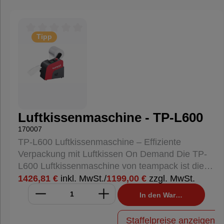
Paletten &
Umreifung
Tipp
Durchschnittliche Bewertung von 0 von 5 Sternen
Verpackungsmaschinen
Hygieneprodukte
Luftkissenmaschine - TP-L600
%
170007
Sale
TP-L600 Luftkissenmaschine – Effiziente
%
Verpackung mit Luftkissen On Demand Die TP-
L600 Luftkissenmaschine von teampack ist die
ideale Lösung für Unternehmen, die ihre
1426,81 €
inkl. MwSt.
/
1199,00 €
zzgl. MwSt.
Nachhaltige
Verpackungsprozesse effizienter,
In den Warenkorb
kostengünstiger und nachhaltiger gestalten
Verpackung
möchten. Mit dieser kompakten
Staffelpreise anzeigen