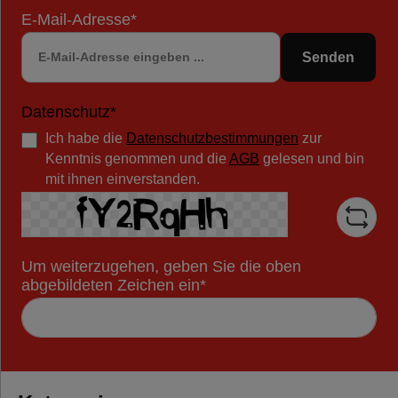
E-Mail-Adresse*
Senden
Datenschutz*
Ich habe die
Datenschutzbestimmungen
zur
Kenntnis genommen und die
AGB
gelesen und bin
mit ihnen einverstanden.
Um weiterzugehen, geben Sie die oben
abgebildeten Zeichen ein*