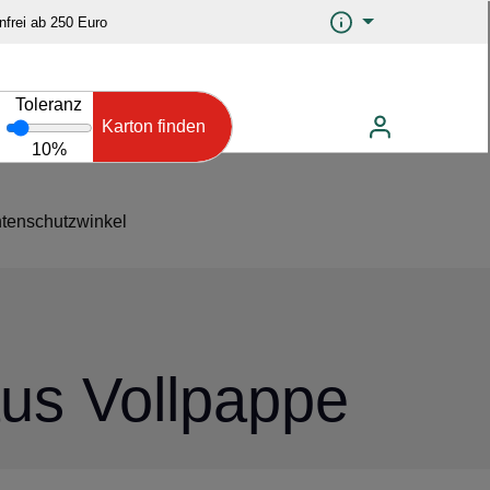
frei ab 250 Euro
Toleranz
Karton finden
10%
tenschutzwinkel
us Vollpappe