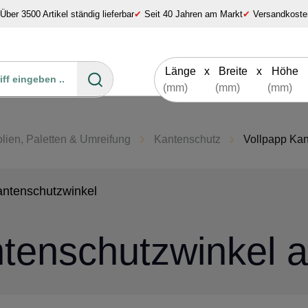
Über 3500 Artikel ständig lieferbar
✔
Seit 40 Jahren am Markt
✔
Versandkosten
Länge
x
Breite
x
Höhe
lien, Paletten & Umreifung
Kantenschutz
Vollpapp Kan
antenschutzwinkel
tenschutzwinkel a