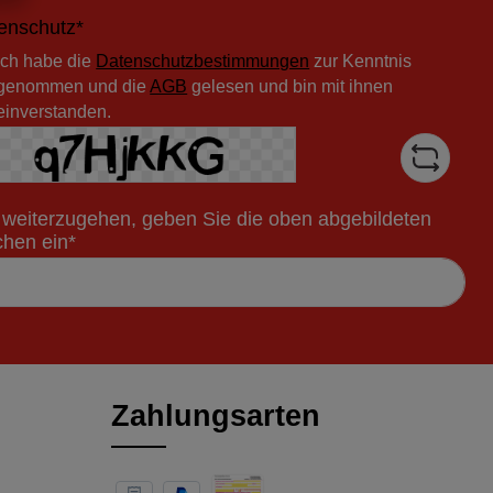
enschutz*
Ich habe die
Datenschutzbestimmungen
zur Kenntnis
genommen und die
AGB
gelesen und bin mit ihnen
einverstanden.
weiterzugehen, geben Sie die oben abgebildeten
chen ein*
Zahlungsarten