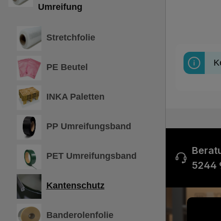
Umreifung
Stretchfolie
K
PE Beutel
INKA Paletten
PP Umreifungsband
Berat
PET Umreifungsband
5244 
Kantenschutz
Banderolenfolie