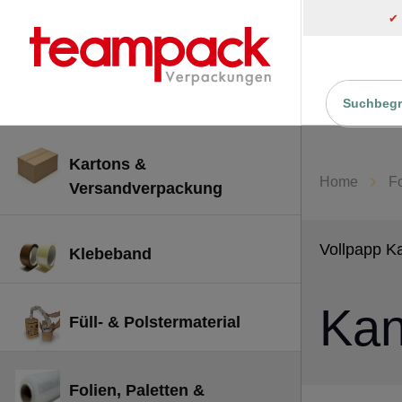
✔
inhalt springen
Kartons &
Home
Fo
Versandverpackung
Vollpapp K
Klebeband
Kan
Füll- & Polstermaterial
Folien, Paletten &