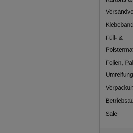
Versandv
Klebeban
Füll- &
Polstermat
Folien, Pa
Umreifung
Verpacku
Betriebsa
Sale