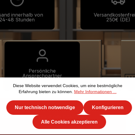
sand innerhalb von
Versandkostenfre
24-48 Stunden
250€ (DE)
Persönliche
Ansprechpartner
Diese Website verwendet Cookies, um eine bestmögliche
Erfahrung bieten zu können.
Mehr Informationen ...
Nur technisch notwendige
Konfigurieren
n Sie den kostenlosen Newsletter und
E-M
 Sie keine Neuigkeit oder Aktion.
Alle Cookies akzeptieren