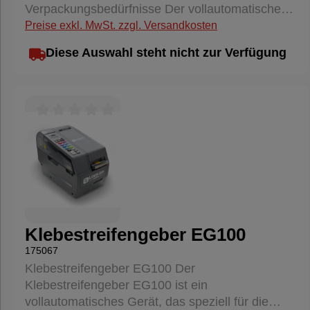
Verpackungsbedürfnisse Der vollautomatische
schnelle Einrichtung. Robuste
Kartonverschließer FJ-3AE ist die ideale
Preise exkl. MwSt. zzgl. Versandkosten
Bauweise: Hergestellt aus hochwertigen
Maschine für Unternehmen, die eine schnelle
Materialien, garantiert der 601 AW eine lange
Diese Auswahl steht nicht zur Verfügung
und präzise Verpackungslösung suchen. Mit
Lebensdauer und Zuverlässigkeit.
modernster Technologie ausgestattet, ermöglicht
Vielseitigkeit: Geeignet für verschiedene
dieser Kartonverschließer das mühelose
Kartongrößen und -typen, was ihn zu einem
Verschließen von Kartons in verschiedenen
vielseitigen Werkzeug für jede Verpackungslinie
Größen, was Ihre Produktionsabläufe erheblich
macht. Vorteile: Zeitersparnis: Durch die
Durchschnittliche Bewertung von 0 von 5 Sternen
optimiert. Hauptmerkmale: Automatisches
Automatisierung des Aufricht- und
Klappenfalten: Der FJ-3AE faltet die oberen
Verschließprozesses sparen Sie wertvolle Zeit
Klappen der Kartons automatisch, was die
und erhöhen die Produktivität.
Notwendigkeit manueller Arbeit reduziert und die
Kosteneffizienz: Reduzieren Sie die
Effizienz steigert. Hohe Kapazität: Mit einer
Arbeitskosten und steigern Sie die Effizienz Ihrer
Verarbeitungsgeschwindigkeit von bis zu 15
Verpackungslinie. Sicherheit: Der 601 AW sorgt
Klebestreifengeber EG100
Kartons pro Minute steigert dieser Verschließer
für einen sicheren und gleichmäßigen
175067
Ihre Produktivität erheblich. Einfache
Verschluss, der Ihre Produkte während des
Klebestreifengeber EG100 Der
Bedienung: Intuitive Bedienelemente und
Transports schützt. Anwendungsbereiche: Ideal
Klebestreifengeber EG100 ist ein
mechanische Einstellungen ermöglichen eine
für Logistikzentren, Produktionsstätten und E-
vollautomatisches Gerät, das speziell für die
schnelle Anpassung an verschiedene
Commerce-Unternehmen, die täglich eine große