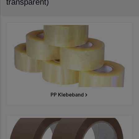
transparent)
Klebeband
Papier-
Klebeband
Klebeband
mit Druck
Automatenklebeband
Nachhaltige
PP Klebeband
Klebebänder
Füll- &
Polstermaterial