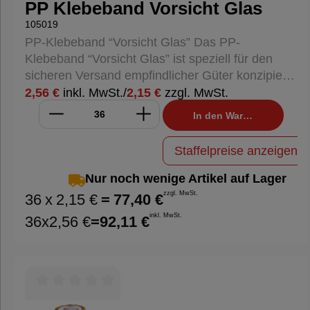
PP Klebeband Vorsicht Glas
und zum Bündeln von Materialien.
105019
PP-Klebeband “Vorsicht Glas” Das PP-
Klebeband “Vorsicht Glas” ist speziell für den
sicheren Versand empfindlicher Güter konzipiert.
Mit seinem auffälligen Warnaufdruck sorgt es
2,56 €
inkl. MwSt.
/
2,15 €
zzgl. MwSt.
dafür, dass Ihre Pakete mit der nötigen Vorsicht
In den Warenkorb
behandelt werden. Eigenschaften: Material:
Polypropylen (PP) Klebstoff: Acrylat
Staffelpreise anzeigen
Abmessungen: 50 mm Breite x 66 m Länge
Gesamtstärke: ca. 32 µm Kerndurchmesser: ca.
Nur noch wenige Artikel auf Lager
76 mm (3 Zoll) Farbe: Orange mit schwarzem
zzgl. MwSt.
36
x
2,15 €
=
77,40 €
Aufdruck Vorteile: Leises Abrollen: Dank der
inkl. MwSt.
36
x
2,56 €
=
92,11 €
speziellen Beschichtung rollt das Band leise ab,
was den Einsatz in geräuschsensiblen
Umgebungen erleichtert. Hohe Klebkraft: Der
Acrylatkleber sorgt für eine starke und
dauerhafte Haftung auf verschiedenen
Durchschnittliche Bewertung von 0 von 5 Sternen
Oberflächen. Warnaufdruck: Der mehrsprachige