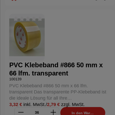
starke Haftung und ist ideal für den Einsatz in
anspruchsvollen Verpackungsumgebungen.
Eigenschaften: Material: Hart-PVC Klebstoff:
Naturkautschuk Abmessungen: 50 mm Breite x
Durchschnittliche Bewertung von 0 von 5 Sternen
66 m Länge Gesamtstärke: ca. 53 µm
Kerndurchmesser: ca. 76 mm (3 Zoll)
Farbe: Havanna-Braun Vorteile: Hohe Klebkraft:
Der Naturkautschukkleber sorgt für eine starke
und dauerhafte Haftung auf verschiedenen
Oberflächen. Reißfestigkeit: Hohe Reißfestigkeit
PVC Klebeband #866 50 mm x
sowohl in Längs- als auch in Querrichtung, was
66 lfm. transparent
eine sichere Verpackung gewährleistet. Leises
Abrollen: Dank der speziellen Beschichtung rollt
100139
das Band leise ab, was den Einsatz in
PVC Klebeband #866 50 mm x 66 lfm.
geräuschsensiblen Umgebungen erleichtert.
transparent Das transparente PP-Klebeband ist
Temperaturbeständigkeit: Beständig gegen
die ideale Lösung für all Ihre
Temperaturen von -20°C bis +70°C, ideal für den
Verpackungsbedürfnisse. Mit einer Breite von 50
3,32 €
inkl. MwSt.
/
2,79 €
zzgl. MwSt.
Einsatz in verschiedenen Umgebungen.
mm und einer Länge von 66 m bietet dieses
In den Warenkorb