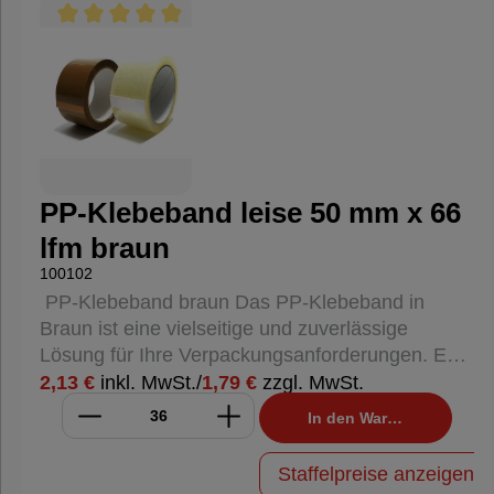
erleichtert. Hohe Klebkraft: Der Acrylatkleber
sorgt für eine starke und dauerhafte Haftung auf
Durchschnittliche Bewertung von 5 von 5 Sternen
verschiedenen Oberflächen. Transparenz: Das
transparente Design ermöglicht eine unauffällige
Versiegelung, ideal für den Einsatz auf
bedruckten Kartons oder Verpackungen, bei
denen das Design sichtbar bleiben soll.
Vielseitigkeit: Geeignet für den Einsatz in
PP-Klebeband leise 50 mm x 66
Lagerhäusern, Büros und für den privaten
lfm braun
Gebrauch. Anwendungsbereiche: Verschließen
von Kartons und Paketen Sichern von
100102
Versandverpackungen Allgemeine
PP-Klebeband braun Das PP-Klebeband in
Verpackungsaufgaben Dieses PP-Klebeband ist
Braun ist eine vielseitige und zuverlässige
eine hervorragende Wahl für alle, die eine
Lösung für Ihre Verpackungsanforderungen. Es
zuverlässige und leise abrollende Lösung für ihre
eignet sich hervorragend zum sicheren
2,13 €
inkl. MwSt.
/
1,79 €
zzgl. MwSt.
Verpackungsanforderungen suchen.
Verschließen von Kartons und Paketen und
In den Warenkorb
bietet eine starke Haftung sowie eine einfache
Handhabung. Eigenschaften: Material:
Staffelpreise anzeigen
Polypropylen (PP) Klebstoff: Acrylat