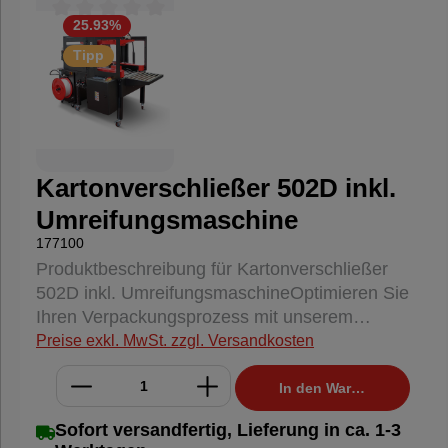
Reißfestigkeit und Stabilität Starke Klebewirkung
durch Naturkautschukkleber Umweltfreundlich
25.93
%
Durchschnittliche Bewertung von 0 von 5 Sternen
und zu 100% recyclingfähig Vielseitig einsetzbar
Tipp
für Verpackungen, Bündelungen und
Markierungen Anwendungsbereiche: Ideal für
den Einsatz auf Kartonverschließer. Perfekt zum
sicheren Verschließen von Kartons.
Kartonverschließer 502D inkl.
Umreifungsmaschine
177100
Produktbeschreibung für Kartonverschließer
502D inkl. UmreifungsmaschineOptimieren Sie
Ihren Verpackungsprozess mit unserem
hochwertigen Kartonverschließer 502D, der
Preise exkl. MwSt. zzgl. Versandkosten
zusammen mit einer zuverlässigen
Umreifungsmaschine geliefert wird. Dieses
In den Warenkorb
leistungsstarke Set ist ideal für Unternehmen, die
Sofort versandfertig, Lieferung in ca. 1-3
Effizienz und Sicherheit beim Versenden von