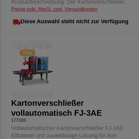
Produktbeschreibung: Der Kartonverschließer
auch bei intensiver Nutzung.Platzsparendes
inkl. Kartonaufrichter 601 AW ist die ideale
Preise exkl. MwSt. zzgl. Versandkosten
Design: Beide Geräte sind kompakt und lassen
Lösung für Unternehmen, die ihre
sich problemlos in jede Verpackungsumgebung
Diese Auswahl steht nicht zur Verfügung
Verpackungsprozesse optimieren möchten.
integrieren, wodurch wertvoller Platz gespart
Dieses leistungsstarke Gerät kombiniert die
wird.Investieren Sie in den Kartonverschließer
Funktionen eines Kartonaufrichters und eines
502D inkl. Umreifungsmaschine und steigern Sie
Kartonverschließers, um eine schnelle und
die Effizienz und Sicherheit Ihrer
Tipp
effiziente Verpackung zu gewährleisten.
Durchschnittliche Bewertung von 0 von 5 Sternen
Versandabläufe. Bestellen Sie jetzt und
Hauptmerkmale: Automatischer
profitieren Sie von einer professionellen Lösung
Kartonaufrichter: Der 601 AW richtet Kartons
für Ihre Verpackungsbedürfnisse!
automatisch auf und bereitet sie für den
Verschließprozess vor, was die Effizienz
erheblich steigert. Schneller
Kartonverschließer: Mit einer hohen
Kartonverschließer
Verschlussgeschwindigkeit sorgt der
vollautomatisch FJ-3AE
Kartonverschließer für einen sicheren und festen
177103
Verschluss Ihrer Kartons. Einfache
Vollautomatischer Kartonverschließer FJ-3AE
Bedienung: Das benutzerfreundliche Design
Effiziente und zuverlässige Lösung für Ihre
ermöglicht eine einfache Handhabung und