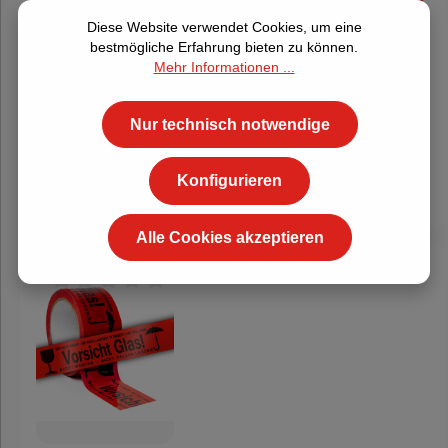
zuverlässige Lösung für den sicheren Verschluss
5,77 €
inkl. MwSt.
/
4,85 €
zzgl. MwSt.
Diese Website verwendet Cookies, um eine
von Kartons. Es besteht aus robustem
In den Warenkorb
bestmögliche Erfahrung bieten zu können.
Kraftpapier und ist mit einem
Mehr Informationen ...
Naturkautschukkleber beschichtet, der eine
Staffelpreise anzeigen
starke Klebewirkung bietet. Dieses Klebeband
Nur technisch notwendige
eignet sich hervorragend für das Verpacken,
Nur noch wenige Artikel auf Lager
Bündeln und Markieren von Materialien.
zzgl. MwSt.
36
x
4,85 €
=
174,60 €
Eigenschaften: Material: Kraftpapier Farbe:
Konfigurieren
inkl. MwSt.
36
x
5,77 €
=
207,77 €
Braun Breite: 50 mm Länge: 50 Meter pro Rolle
Stärke: 60 g/m² Klebstoff: Naturkautschuk
Alle Cookies akzeptieren
Gesamtstärke: 125 µm Vorteile: Hohe
Reißfestigkeit und Stabilität Starke Klebewirkung
durch Naturkautschukkleber Umweltfreundlich
Durchschnittliche Bewertung von 0 von 5 Sternen
und zu 100% recyclingfähig Vielseitig einsetzbar
für Verpackungen, Bündelungen und
Markierungen Anwendungsbereiche: Ideal für
den Einsatz in der Verpackungsindustrie, im
Einzelhandel und für den privaten Gebrauch.
Perfekt zum sicheren Verschließen von Kartons