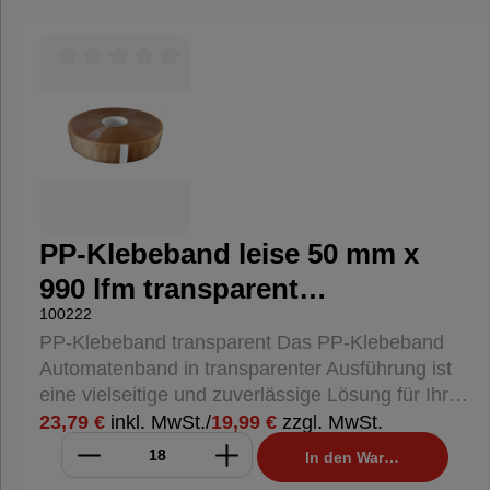
was den Einsatz in geräuschsensiblen
Umgebungen erleichtert. Hohe Klebkraft: Der
Hot-Melt Kleber sorgt für eine starke und
Durchschnittliche Bewertung von 0 von 5 Sternen
dauerhafte Haftung auf verschiedenen
Oberflächen. Reißfestigkeit: Hohe Reißfestigkeit
sowohl in Längs- als auch in Querrichtung, was
eine sichere Verpackung gewährleistet.
Temperaturbeständigkeit: Beständig gegen
Temperaturen von -5°C bis +100°C, ideal für den
PP-Klebeband leise 50 mm x
Einsatz in verschiedenen Umgebungen.
990 lfm transparent
Anwendungsbereiche: Verschließen von Kartons
und Paketen Sichern von Versandverpackungen
100222
Naturkautschuk
Allgemeine Verpackungsaufgaben Dieses PP-
PP-Klebeband transparent Das PP-Klebeband
Klebeband ist eine hervorragende Wahl für alle,
Automatenband in transparenter Ausführung ist
die eine zuverlässige und leise abrollende
eine vielseitige und zuverlässige Lösung für Ihre
Lösung für ihre Verpackungsanforderungen
Verpackungsanforderungen. Es eignet sich
23,79 €
inkl. MwSt.
/
19,99 €
zzgl. MwSt.
suchen.
hervorragend zum sicheren Verschließen von
In den Warenkorb
Kartons und Paketen und bietet eine starke