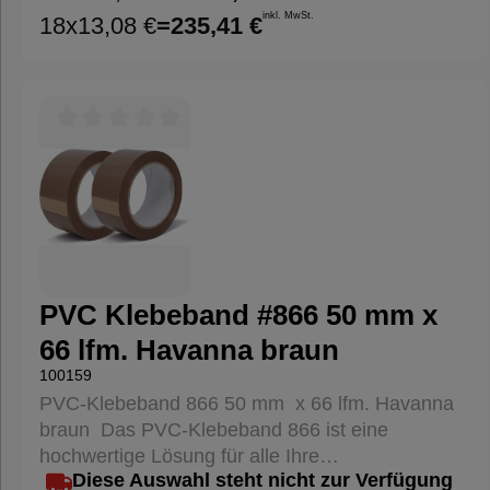
auf Wasserbasis – alterungsbeständig,
inkl. MwSt.
18
x
13,08 €
=
235,41 €
lösungsmittelfrei und temperaturbeständig
Transparente Optik: sorgt für ein sauberes,
unauffälliges Verschließen Maschineneignung:
speziell für automatische
Kartonverschließmaschinen entwickelt
Durchschnittliche Bewertung von 0 von 5 Sternen
Einsatzbereiche Sichere Kartonagenverschlüsse
im Lager, Versand und in der Produktion Ideal für
leichte bis mittelschwere Verpackungen Geeignet
für Logistik, E-Commerce, Industrie und Handel
Warum PP-Maschinenklebeband mit Acrylat?
Das Acrylat-Klebeband bietet eine dauerhafte
PVC Klebeband #866 50 mm x
Haftung, ist UV- und alterungsbeständig und
66 lfm. Havanna braun
bleibt auch bei Temperaturschwankungen
100159
zuverlässig. Durch die extra lange Lauflänge von
PVC-Klebeband 866 50 mm x 66 lfm. Havanna
990 m sparst du Zeit und Kosten beim
braun Das PVC-Klebeband 866 ist eine
Rollenwechsel – perfekt für hohe
hochwertige Lösung für alle Ihre
Verpackungsvolumen.
Diese Auswahl steht nicht zur Verfügung
Verpackungsanforderungen. Es bietet eine