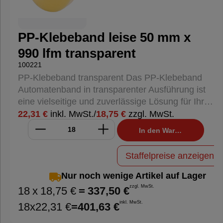
Temperaturbeständigkeit: Beständig gegen
Temperaturen von -5°C bis +100°C, ideal für den
Einsatz in verschiedenen Umgebungen.
PP-Klebeband leise 50 mm x
Anwendungsbereiche: Verschließen von Kartons
990 lfm transparent
und Paketen Sichern von Versandverpackungen
100221
Allgemeine Verpackungsaufgaben Dieses PP-
PP-Klebeband transparent Das PP-Klebeband
Klebeband ist eine hervorragende Wahl für alle,
Automatenband in transparenter Ausführung ist
die eine zuverlässige und leise abrollende
eine vielseitige und zuverlässige Lösung für Ihre
Lösung für ihre Verpackungsanforderungen
Verpackungsanforderungen. Es eignet sich
22,31 €
inkl. MwSt.
/
18,75 €
zzgl. MwSt.
suchen.
hervorragend zum sicheren Verschließen von
In den Warenkorb
Kartons und Paketen und bietet eine starke
Haftung sowie eine einfache Handhabung.
Staffelpreise anzeigen
Eigenschaften: Material: Polypropylen (PP)
Klebstoff: HotMelt Abmessungen: 50 mm Breite x
Nur noch wenige Artikel auf Lager
990 m Länge Gesamtstärke: ca. 47 µm
zzgl. MwSt.
18
x
18,75 €
=
337,50 €
Kerndurchmesser: ca. 76 mm (3 Zoll) Farbe:
inkl. MwSt.
18
x
22,31 €
=
401,63 €
Transparent Vorteile: Leises Abrollen: Dank der
speziellen Beschichtung rollt das Band leise ab,