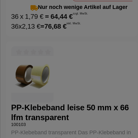
Abmessungen: 50 mm Breite x 66 m Länge
Nur noch wenige Artikel auf Lager
Gesamtstärke: ca. 47 µm Kerndurchmesser: ca.
zzgl. MwSt.
36
x
1,79 €
=
64,44 €
76 mm (3 Zoll) Farbe: Braun Vorteile: Leises
inkl. MwSt.
36
x
2,13 €
=
76,68 €
Abrollen: Dank der speziellen Beschichtung rollt
das Band leise ab, was den Einsatz in
geräuschsensiblen Umgebungen erleichtert.
Hohe Klebkraft: Der Acrylatkleber sorgt für eine
starke und dauerhafte Haftung auf
Durchschnittliche Bewertung von 0 von 5 Sternen
verschiedenen Oberflächen. Reißfestigkeit: Hohe
Reißfestigkeit sowohl in Längs- als auch in
Querrichtung, was eine sichere Verpackung
gewährleistet. Temperaturbeständigkeit:
Beständig gegen Temperaturen von -5°C bis
+100°C, ideal für den Einsatz in verschiedenen
PP-Klebeband leise 50 mm x 66
Umgebungen. Anwendungsbereiche:
lfm transparent
Verschließen von Kartons und Paketen Sichern
von Versandverpackungen Allgemeine
100103
Verpackungsaufgaben Dieses PP-Klebeband ist
PP-Klebeband transparent Das PP-Klebeband in