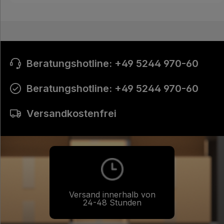
Transparente Optik: sorgt für ein sauberes,
unauffälliges Verschließen Maschineneignung:
speziell für automatische
Kartonverschließmaschinen entwickelt
Einsatzbereiche Sichere Kartonagenverschlüsse
Beratungshotline: +49 5244 970-60
im Lager, Versand und in der Produktion Ideal für
leichte bis mittelschwere Verpackungen Geeignet
Beratungshotline: +49 5244 970-60
für Logistik, E-Commerce, Industrie und Handel
Warum PP-Maschinenklebeband mit Acrylat?
Das Acrylat-Klebeband bietet eine dauerhafte
Versandkostenfrei
Haftung, ist UV- und alterungsbeständig und
bleibt auch bei Temperaturschwankungen
zuverlässig. Durch die extra lange Lauflänge von
990 m sparst du Zeit und Kosten beim
Rollenwechsel – perfekt für hohe
Verpackungsvolumen.
Versand innerhalb von
24-48 Stunden