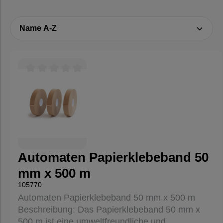
Folien,
Paletten &
Umreifung
Durchschnittliche Bewertung von 0 von 5 Sternen
Verpackungsmaschinen
Hygieneprodukte
Automaten Papierklebeband 50
%
mm x 500 m
Sale
105770
%
Automaten Papierklebeband 50 mm x 500 m
Beschreibung: Das Papierklebeband 50 mm x
500 m ist eine umweltfreundliche und