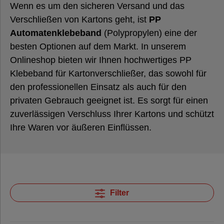
Klebeband
Wenn es um den sicheren Versand und das
Verschließen von Kartons geht, ist
PP
Automatenklebeband
(Polypropylen) eine der
Papier-
besten Optionen auf dem Markt. In unserem
Klebeband
Onlineshop bieten wir Ihnen hochwertiges PP
Klebeband für Kartonverschließer, das sowohl für
Klebeband
den professionellen Einsatz als auch für den
mit Druck
privaten Gebrauch geeignet ist. Es sorgt für einen
zuverlässigen Verschluss Ihrer Kartons und schützt
Automatenklebeband
Ihre Waren vor äußeren Einflüssen.
Nachhaltige
Klebebänder
Filter
Füll- &
Polstermaterial