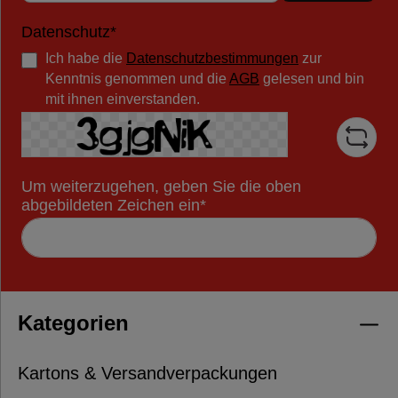
Datenschutz*
Ich habe die
Datenschutzbestimmungen
zur
Kenntnis genommen und die
AGB
gelesen und bin
mit ihnen einverstanden.
Um weiterzugehen, geben Sie die oben
abgebildeten Zeichen ein*
Kategorien
Kartons & Versandverpackungen