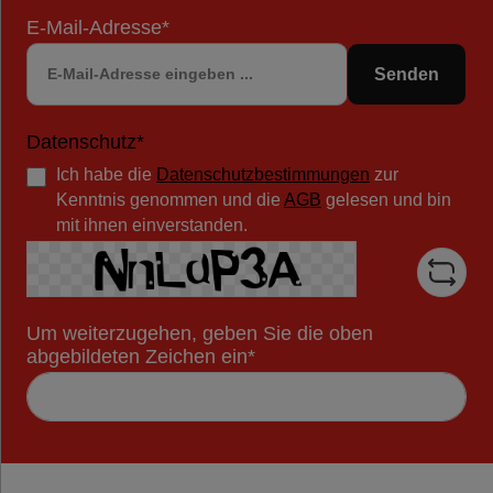
E-Mail-Adresse*
Senden
Datenschutz*
Ich habe die
Datenschutzbestimmungen
zur
Kenntnis genommen und die
AGB
gelesen und bin
mit ihnen einverstanden.
Um weiterzugehen, geben Sie die oben
abgebildeten Zeichen ein*