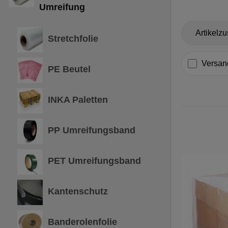
Umreifung
Artikelz
Stretchfolie
Filter 
Versan
PE Beutel
INKA Paletten
PP Umreifungsband
PET Umreifungsband
Kantenschutz
Banderolenfolie