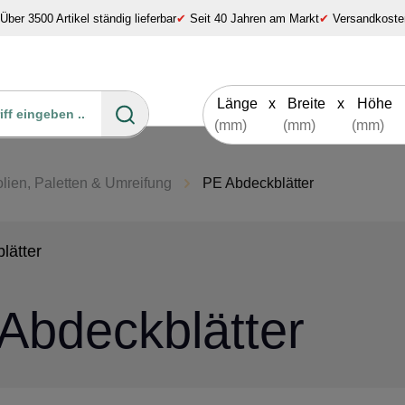
Über 3500 Artikel ständig lieferbar
✔
Seit 40 Jahren am Markt
✔
Versandkosten
Länge
x
Breite
x
Höhe
lien, Paletten & Umreifung
PE Abdeckblätter
lätter
Abdeckblätter