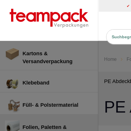
✔
inhalt springen
Kartons &
Home
Fo
Versandverpackung
PE Abdeckb
Klebeband
PE 
Füll- & Polstermaterial
Folien, Paletten &