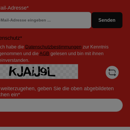
ail-Adresse*
Senden
enschutz*
Ich habe die
Datenschutzbestimmungen
zur Kenntnis
genommen und die
AGB
gelesen und bin mit ihnen
einverstanden.
weiterzugehen, geben Sie die oben abgebildeten
chen ein*