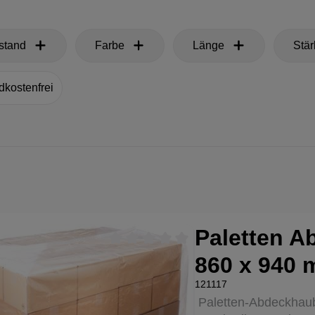
ustand
Farbe
Länge
Stär
hinzufügen: Versandkostenfrei
dkostenfrei
Paletten A
Durchschnittliche Bewertung von 0 v
860 x 940
121117
Paletten-Abdeckhaub