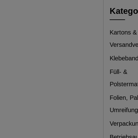
Katego
Kartons &
Versandv
Klebeban
Füll- &
Polstermat
Folien, Pa
Umreifung
Verpacku
Betriebsa