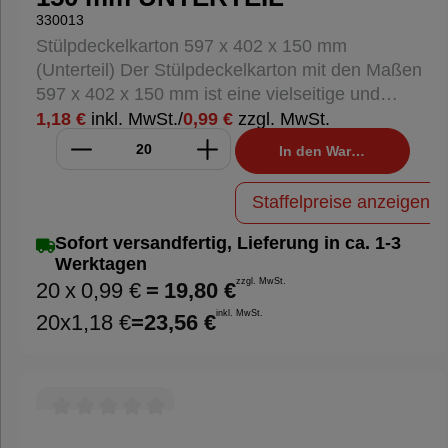
suchen.
330013
Stülpdeckelkarton 597 x 402 x 150 mm
(Unterteil) Der Stülpdeckelkarton mit den Maßen
597 x 402 x 150 mm ist eine vielseitige und
robuste Verpackungslösung, ideal für den
1,18 €
inkl. MwSt.
/
0,99 €
zzgl. MwSt.
Versand und die Lagerung größerer Produkte.
In den Warenkorb
Hergestellt aus hochwertiger Wellpappe, bietet
dieser Karton optimalen Schutz und Stabilität.
Staffelpreise anzeigen
Eigenschaften: Maße: 597 x 402 x 150 mm
(Außenmaße) Material: Wellpappe Farbe: Braun
Sofort versandfertig, Lieferung in ca. 1-3
Typ: Stülpdeckelkarton (Unterteil) Qualität: 1.20
Werktagen
B Max. Traglast: 20 kg Vorteile: Robust und
zzgl. MwSt.
20
x
0,99 €
=
19,80 €
Stabil: Die Wellpappe sorgt für ausreichenden
inkl. MwSt.
20
x
1,18 €
=
23,56 €
Schutz Ihrer Produkte während des Transports.
Vielseitig Einsetzbar: Geeignet für größere
Gegenstände wie Elektronik, Haushaltsgeräte,
Bücher und mehr. Einfache Handhabung:
Schnell und unkompliziert aufzubauen, ideal für
Durchschnittliche Bewertung von 0 von 5 Sternen