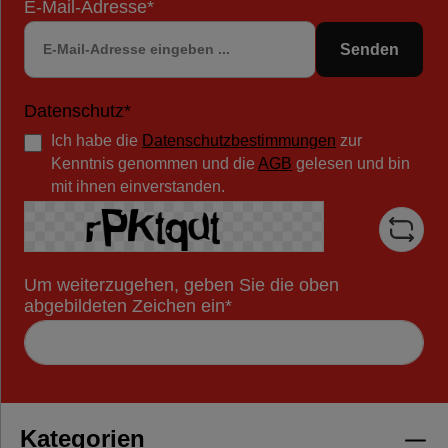
E-Mail-Adresse*
Senden
Datenschutz*
Ich habe die
Datenschutzbestimmungen
zur
Kenntnis genommen und die
AGB
gelesen und bin
mit ihnen einverstanden.
Um weiterzugehen, geben Sie die oben
abgebildeten Zeichen ein*
Kategorien