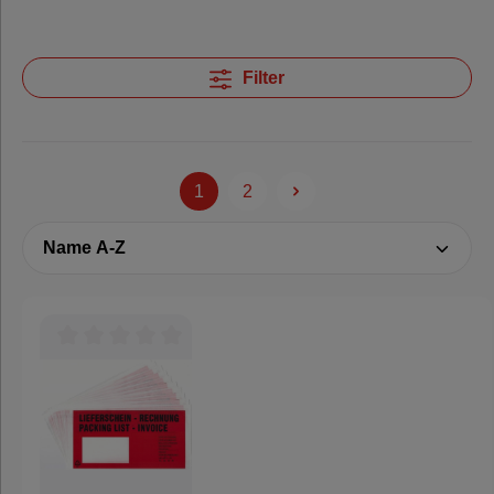
Folien,
Paletten &
Umreifung
Filter
Verpackungsmaschinen
1
2
Hygieneprodukte
%
Sale
Durchschnittliche Bewertung von 0 von 5 Sternen
%
Nachhaltige
Verpackung