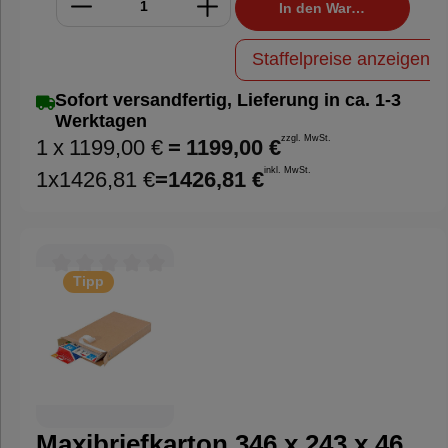
In den Warenkorb
kostengünstiger und nachhaltiger gestalten
möchten. Mit dieser kompakten
Staffelpreise anzeigen
Luftkissenmaschine produzieren Sie
Verpackungsmaterial direkt am Packplatz –
Sofort versandfertig, Lieferung in ca. 1-3
genau dann, wenn Sie es benötigen.
Werktagen
zzgl. MwSt.
1
x
1199,00 €
=
1199,00 €
inkl. MwSt.
1
x
1426,81 €
=
1426,81 €
Tipp
Durchschnittliche Bewertung von 0 von 5 Sternen
Maxibriefkarton 346 x 243 x 46