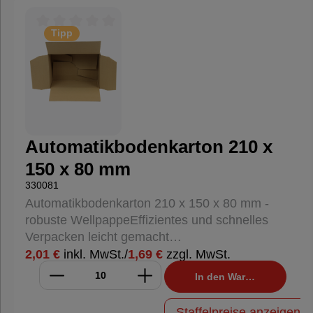
Anwendungsbereiche: Unsere
Lieferscheintasche ist perfekt geeignet für den
Tipp
Einsatz in Lagerhäusern, Versandabteilungen
Durchschnittliche Bewertung von 0 von 5 Sternen
und bei Logistikunternehmen. Sie gewährleistet,
dass Ihre Dokumente während des Transports
gut sichtbar und geschützt bleiben.
Automatikbodenkarton 210 x
150 x 80 mm
330081
Automatikbodenkarton 210 x 150 x 80 mm -
robuste WellpappeEffizientes und schnelles
Verpacken leicht gemacht
- Der Automatikbodenkarton 210 x 150 x 80
2,01 €
inkl. MwSt.
/
1,69 €
zzgl. MwSt.
mm ist die ideale Lösung für schnelles und
In den Warenkorb
effizientes Verpacken. Dank des
vollautomatischen Bodens ist der Karton mit nur
Staffelpreise anzeigen