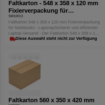
Faltkarton - 548 x 358 x 120 mm
Lösung.
Fixierverpackung für
SW10013
Notebooks Lapsnap
Faltkarton 548 x 358 x 120 mm Fixierverpackung
für Notebooks - LapsnapSicherer und effizienter
Laptop-Versand - Der Faltkarton 548 x 358 x 120
Diese Auswahl steht nicht zur Verfügung
mm Fixierverpackung für Notebooks
Lapsnap bietet eine zuverlässige und praktische
Lösung für den Versand von Laptops. Diese
Verpackung kombiniert einen stabilen Umkarton
mit einer speziellen Fixiereinlage, die Ihr
Durchschnittliche Bewertung von 0 von 5 Sternen
Notebook sicher an Ort und Stelle hält und vor
Beschädigungen schützt. Produktdetails:
Maße: 548 x 358 x 120 mm (L x B x H)
Material: Hochwertige Wellpappe und LDPE-
Folie Farbe: Braun Qualität: 2-wellig, E-Welle
Besondere Eigenschaften: Sicherer
Faltkarton 560 x 350 x 420 mm
Halt: Fixiereinlage hält das Notebook fest und