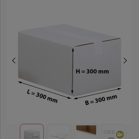
Postversand
Automatikbodenkartons
Stülpdeckelkartons
Umzugskartons
Kartons
3-wellig
Wellpapp
Zuschnitte