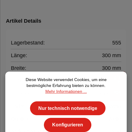
Artikel Details
Lagerbestand:
555
Länge:
300 mm
Breite:
300 mm
Diese Website verwendet Cookies, um eine
Höhe:
300 mm
bestmögliche Erfahrung bieten zu können.
Mehr Informationen ...
FEFCO
FEFCO 0201
Farbe
Weiß
Nur technisch notwendige
Qualität
1.20 C-Welle
Konfigurieren
Artikelzustand
Neu