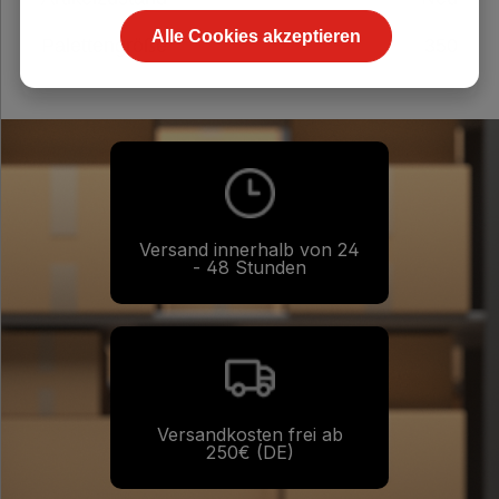
Alle Cookies akzeptieren
Palettengröße
350
Versand innerhalb von 24
- 48 Stunden
Versandkosten frei ab
250€ (DE)