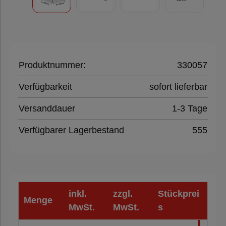
Klebeband
Füll- &
Polstermaterial
Produktnummer:
330057
Verfügbarkeit
sofort lieferbar
Folien,
Versanddauer
1-3 Tage
Paletten &
Umreifung
Verfügbarer Lagerbestand
555
Verpackungsmaschinen
inkl.
zzgl.
Stückprei
Menge
Hygieneprodukte
MwSt.
MwSt.
s