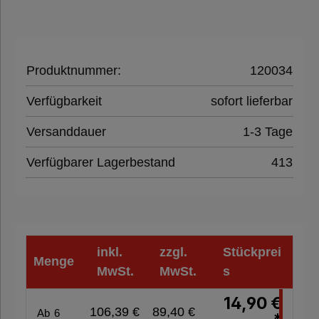
Umreifungsband
Kantenschutz
Produktnummer:
120034
Banderolenfolie
Verfügbarkeit
sofort lieferbar
Versanddauer
1-3 Tage
Schrumpffolie
Verfügbarer Lagerbestand
413
Schrumpfhauben
PE
Abdeckblätter
inkl.
zzgl.
Stückprei
Menge
MwSt.
MwSt.
s
Schlauchfolie
14,90 €
106,39 €
89,40 €
Ab
6