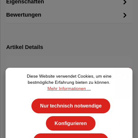
Eigenschaften
Bewertungen
Artikel Details
Lagerbestand:
413
Diese Website verwendet Cookies, um eine
bestmögliche Erfahrung bieten zu können.
Farbe
Transparent
Mehr Informationen ...
Länge
300 lfm.
Nur technisch notwendige
Breite
500 mm
Stärke
20 µm
Konfigurieren
Artikelzustand
Neu