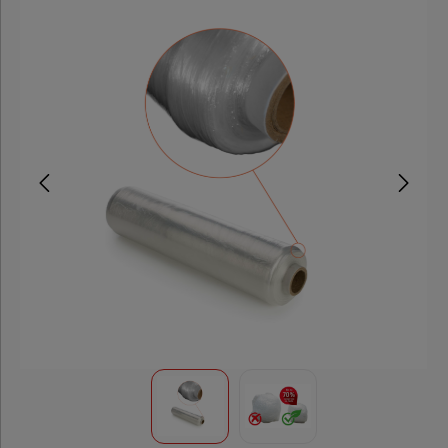
Folien,
Paletten &
Umreifung
Stretchfolie
PE
Beutel
INKA
Paletten
PP
Umreifungsband
PET