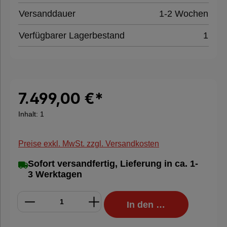
Versanddauer
1-2 Wochen
Papierpolstermaschine
Verfügbarer Lagerbestand
1
Kartonaufrichter
7.499,00 €*
Hygieneprodukte
Inhalt:
1
%
Preise exkl. MwSt. zzgl. Versandkosten
Sale
%
Sofort versandfertig, Lieferung in ca. 1-
3 Werktagen
Nachhaltige
In den Warenkorb
Verpackung