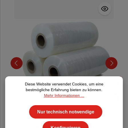
Durchschnittliche Be
Diese Website verwendet Cookies, um eine
bestmögliche Erfahrung bieten zu können.
Mehr Informationen ...
Nur technisch notwendige
Maschinenstretchfolie 23 µm 500 mm x
Konfigurieren