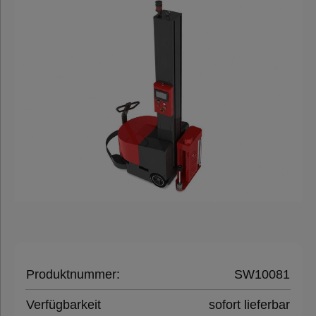
Folien,
Paletten &
Umreifung
Verpackungsmaschinen
Umreifungsmaschinen
Palettenwickler
Kartonverschließer
Luftkissenmaschinen
Produktnummer:
SW10081
Verfügbarkeit
sofort lieferbar
Schrumpfmaschinen