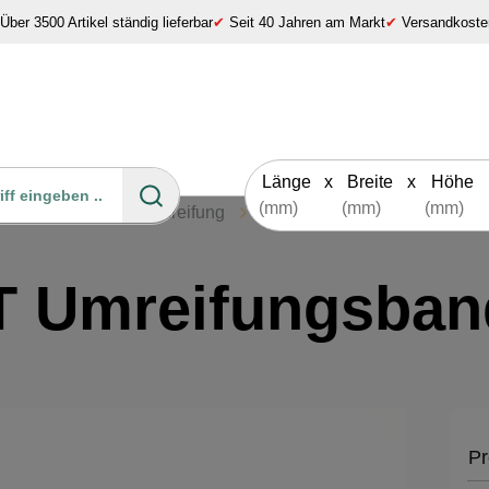
Über 3500 Artikel ständig lieferbar
✔
Seit 40 Jahren am Markt
✔
Versandkosten
Länge
x
Breite
x
Höhe
Folien, Paletten & Umreifung
PET Umreifungsband
 Umreifungsband
Pr