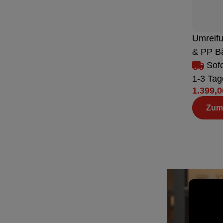
Umreifu
& PP B
Sofo
1-3 Tag
1.399,0
Zum