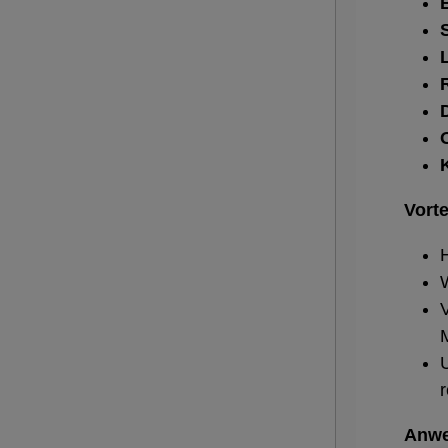
Vorte
H
V
M
r
Anwe