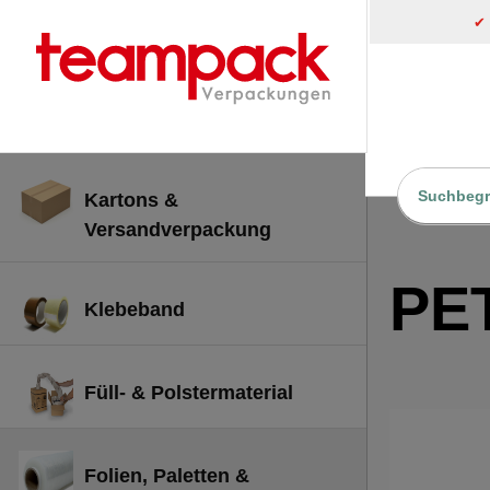
✔
inhalt springen
Kartons &
Home
Versandverpackung
PET
Klebeband
Füll- & Polstermaterial
Folien, Paletten &