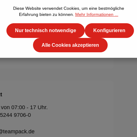
r Verpackungsindustrie, insbesondere
Diese Website verwendet Cookies, um eine bestmögliche
mreifung von Paletten und schweren
Erfahrung bieten zu können.
Mehr Informationen ...
n. Perfekt geeignet für den Transport
ie Lagerung von Baustoffen, Holz und
Nur technisch notwendige
Konfigurieren
en mittelschweren bis schweren
ialien.
Alle Cookies akzeptieren
t
 von 07:00 - 17 Uhr.
 5244 9706-0
o@teampack.de