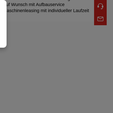
Auf Wunsch mit Aufbauservice
✔
Maschinenleasing mit individueller Laufzeit
✔