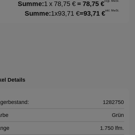
zzgl. MwSt.
Summe:
1
x
78,75 €
=
78,75 €
inkl. MwSt.
Summe:
1
x
93,71 €
=
93,71 €
kel Details
gerbestand:
1282750
rbe
Grün
änge
1.750 lfm.