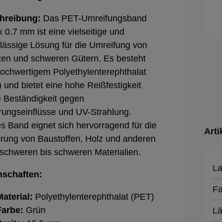
hreibung:
Das PET-Umreifungsband
x 0.7 mm ist eine vielseitige und
lässige Lösung für die Umreifung von
ten und schweren Gütern. Es besteht
ochwertigem Polyethylenterephthalat
 und bietet eine hohe Reißfestigkeit
 Beständigkeit gegen
rungseinflüsse und UV-Strahlung.
s Band eignet sich hervorragend für die
Arti
rung von Baustoffen, Holz und anderen
lschweren bis schweren Materialien.
La
nschaften:
Fa
Material:
Polyethylenterephthalat (PET)
Farbe:
Grün
L