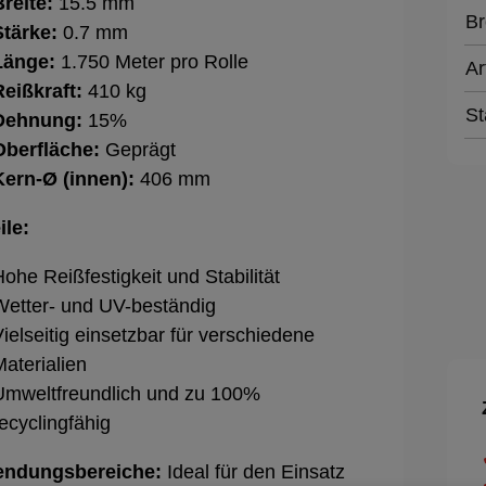
Breite:
15.5 mm
Br
Stärke:
0.7 mm
Länge:
1.750 Meter pro Rolle
Ar
Reißkraft:
410 kg
St
Dehnung:
15%
Oberfläche:
Geprägt
Kern-Ø (innen):
406 mm
ile:
ohe Reißfestigkeit und Stabilität
Wetter- und UV-beständig
ielseitig einsetzbar für verschiedene
aterialien
Umweltfreundlich und zu 100%
ecyclingfähig
ndungsbereiche:
Ideal für den Einsatz