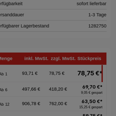
rfügbarkeit
sofort lieferbar
rsanddauer
1-3 Tage
rfügbarer Lagerbestand
1282750
Menge
inkl. MwSt.
zzgl. MwSt.
Stückpreis
78,75 €*
93,71 €
78,75 €
Ab
1
69,70 €*
497,66 €
418,20 €
Ab
6
9,05 € gespart
63,50 €*
906,78 €
762,00 €
Ab
12
15,25 € gespart
59,75 €*