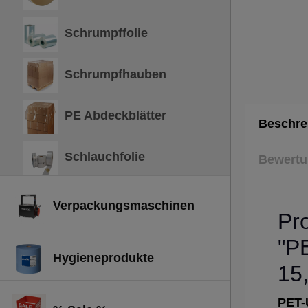
Schrumpffolie
Schrumpfhauben
PE Abdeckblätter
Beschre
Schlauchfolie
Bewert
Verpackungsmaschinen
Pr
"P
Hygieneprodukte
15
PET-