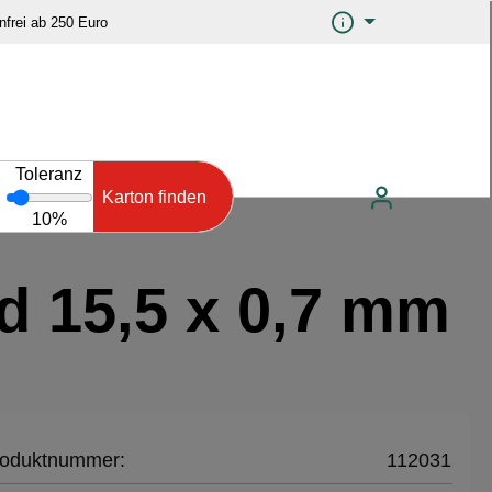
frei ab 250 Euro
Toleranz
Karton finden
10%
 15,5 x 0,7 mm
oduktnummer:
112031