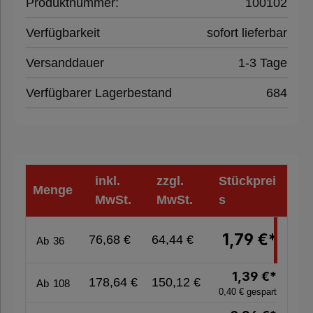
Produktnummer:
100102
Folien,
Verfügbarkeit
sofort lieferbar
Paletten &
Versanddauer
1-3 Tage
Umreifung
Verfügbarer Lagerbestand
684
Verpackungsmaschinen
Hygieneprodukte
inkl.
zzgl.
Stückprei
Menge
MwSt.
MwSt.
s
%
1,79 €*
76,68 €
64,44 €
Ab
36
Sale
%
1,39 €*
178,64 €
150,12 €
Ab
108
0,40 € gespart