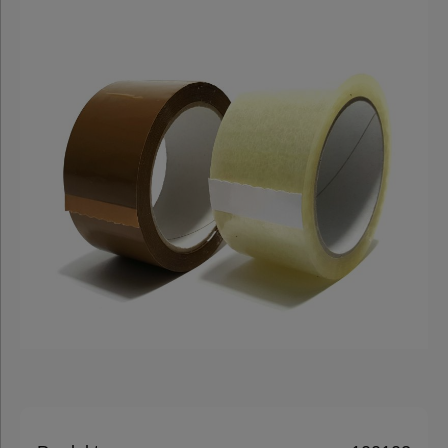
Klebeband
Papier-
Klebeband
Klebeband
mit Druck
Automatenklebeband
Nachhaltige
Klebebänder
Füll- &
Polstermaterial