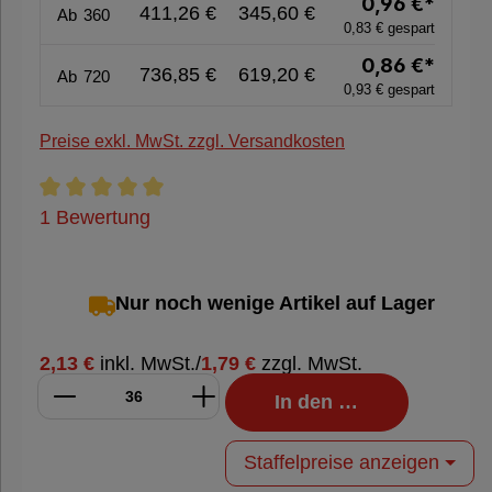
Nachhaltige
0,96 €*
411,26 €
345,60 €
Ab
360
0,83 € gespart
Verpackung
0,86 €*
736,85 €
619,20 €
Ab
720
0,93 € gespart
Preise exkl. MwSt. zzgl. Versandkosten
Durchschnittliche Bewertung von 5 von 5 Sternen
1 Bewertung
Nur noch wenige Artikel auf Lager
2,13 €
inkl. MwSt.
/
1,79 €
zzgl. MwSt.
In den Warenkorb
Staffelpreise anzeigen