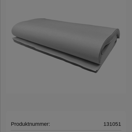
Packpapier
&
Packseide
Luftpolsterfolien
Luftkissenfolie
Rollenwellpappe
Papierpolster
Polstersysteme
Produktnummer:
131051
Folien,