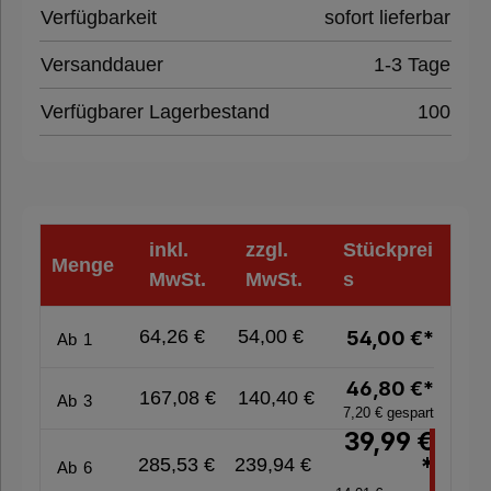
Paletten &
Verfügbarkeit
sofort lieferbar
Umreifung
Versanddauer
1-3 Tage
Verpackungsmaschinen
Verfügbarer Lagerbestand
100
Hygieneprodukte
inkl.
zzgl.
Stückprei
Menge
%
MwSt.
MwSt.
s
Sale
%
64,26 €
54,00 €
54,00 €*
Ab
1
46,80 €*
167,08 €
140,40 €
Ab
3
7,20 € gespart
Nachhaltige
39,99 €
Verpackung
*
285,53 €
239,94 €
Ab
6