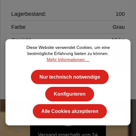
Lagerbestand:
100
Farbe
Grau
Gewicht
10 kg
Diese Website verwendet Cookies, um eine
Abmessung
37,5x50 cm
bestmögliche Erfahrung bieten zu können.
Mehr Informationen ...
Qualität
25 g / m²
Nur technisch notwendige
Artikelzustand
Neu
Konfigurieren
Alle Cookies akzeptieren
Versand innerhalb von 24