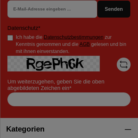
Senden
Datenschutz*
Ich habe die
Datenschutzbestimmungen
zur
Kenntnis genommen und die
AGB
gelesen und bin
mit ihnen einverstanden.
Um weiterzugehen, geben Sie die oben
abgebildeten Zeichen ein*
Kategorien