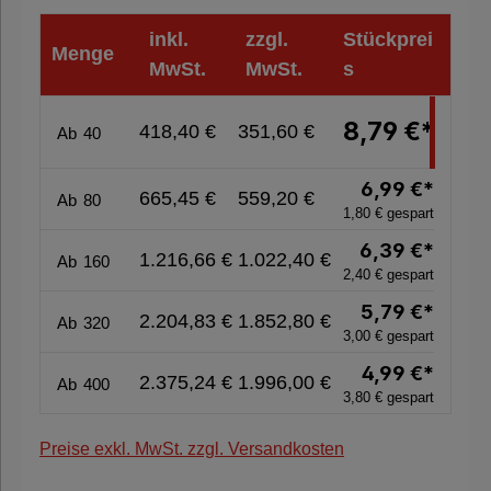
%
inkl.
zzgl.
Stückprei
Menge
Sale
MwSt.
MwSt.
s
%
8,79 €*
418,40 €
351,60 €
Ab
40
Nachhaltige
6,99 €*
665,45 €
559,20 €
Verpackung
Ab
80
1,80 € gespart
6,39 €*
1.216,66 €
1.022,40 €
Ab
160
2,40 € gespart
5,79 €*
2.204,83 €
1.852,80 €
Ab
320
3,00 € gespart
4,99 €*
2.375,24 €
1.996,00 €
Ab
400
3,80 € gespart
Preise exkl. MwSt. zzgl. Versandkosten