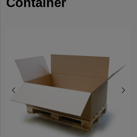
Container
Postversand
Automatikbodenkartons
Stülpdeckelkartons
Umzugskartons
Kartons
3-wellig
Wellpapp
Zuschnitte