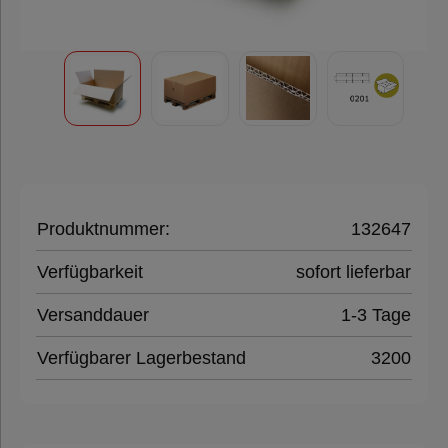
Klebeband
Füll- &
Polstermaterial
Folien,
Paletten &
Produktnummer:
132647
Umreifung
Verfügbarkeit
sofort lieferbar
Versanddauer
1-3 Tage
Verpackungsmaschinen
Verfügbarer Lagerbestand
3200
Hygieneprodukte