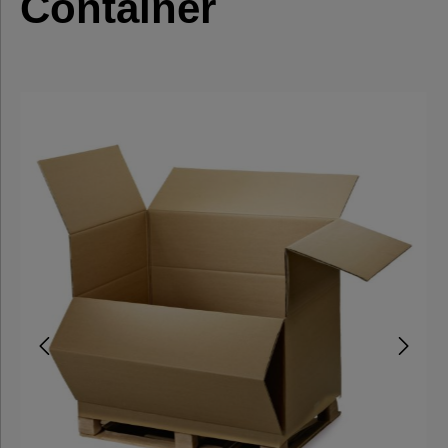
Container
Postversand
Automatikbodenkartons
Stülpdeckelkartons
Umzugskartons
Kartons
3-wellig
Wellpapp
Zuschnitte