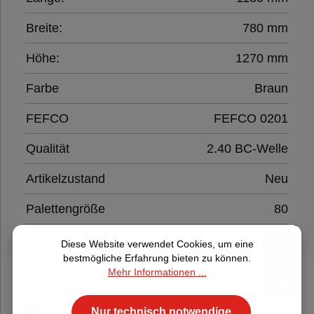
Breite:
780 mm
Höhe:
1270 mm
Farbe
Braun
FEFCO
FEFCO 0201
Qualität
2.40 BC-Welle
Artikelzustand
Neu
Palettengröße
80
Diese Website verwendet Cookies, um eine
bestmögliche Erfahrung bieten zu können.
Mehr Informationen ...
Mach deinen Einkauf
Nur technisch notwendige