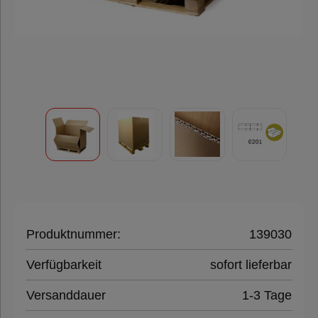
Klebeband
Füll- &
Polstermaterial
Folien,
Paletten &
Umreifung
Verpackungsmaschinen
Produktnummer:
139030
Verfügbarkeit
sofort lieferbar
Hygieneprodukte
Versanddauer
1-3 Tage