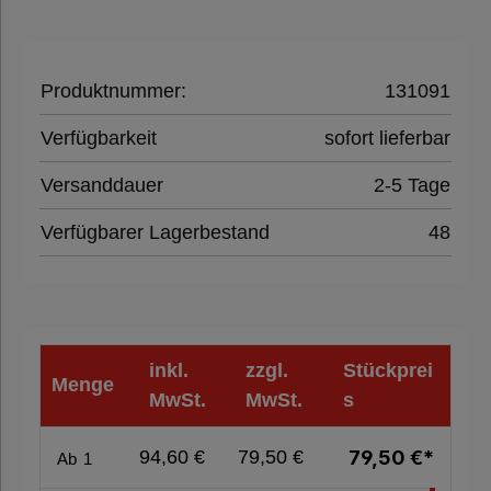
Paletten &
Umreifung
Produktnummer:
131091
Verpackungsmaschinen
Verfügbarkeit
sofort lieferbar
Versanddauer
2-5 Tage
Hygieneprodukte
Verfügbarer Lagerbestand
48
%
Sale
%
inkl.
zzgl.
Stückprei
Menge
MwSt.
MwSt.
s
Nachhaltige
Verpackung
94,60 €
79,50 €
79,50 €*
Ab
1