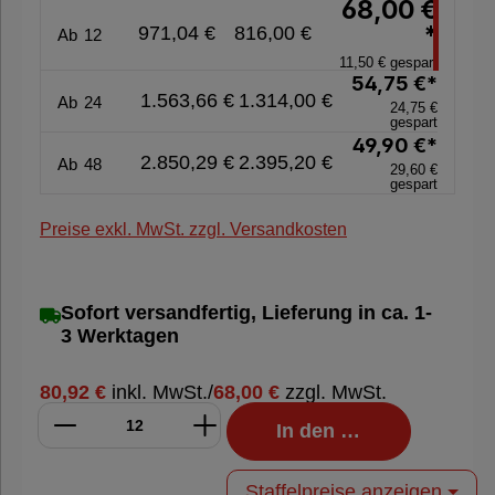
68,00 €
*
971,04 €
816,00 €
Ab
12
11,50 € gespart
54,75 €*
1.563,66 €
1.314,00 €
Ab
24
24,75 €
gespart
49,90 €*
2.850,29 €
2.395,20 €
Ab
48
29,60 €
gespart
Preise exkl. MwSt. zzgl. Versandkosten
Sofort versandfertig, Lieferung in ca. 1-
3 Werktagen
80,92 €
inkl. MwSt.
/
68,00 €
zzgl. MwSt.
In den Warenkorb
Staffelpreise anzeigen