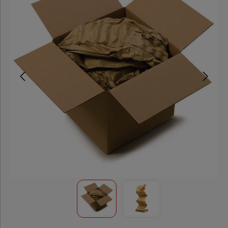
Packpapier
&
Packseide
Luftpolsterfolien
Luftkissenfolie
Rollenwellpappe
Papierpolster
Polstersysteme
Folien,