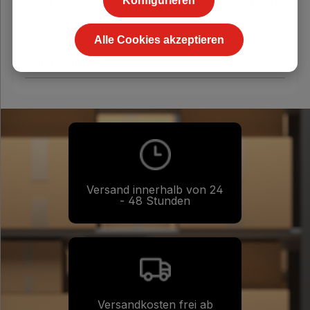
Konfigurieren
FEFCO
FEFCO 0308
Artikelzustand
Neu
Alle Cookies akzeptieren
Palettengröße
2240
Versand innerhalb von 24
- 48 Stunden
Versandkosten frei ab