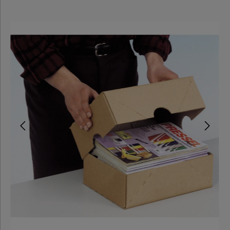
Postversand
Automatikbodenkartons
Stülpdeckelkartons
Umzugskartons
Kartons
3-wellig
Wellpapp
Zuschnitte