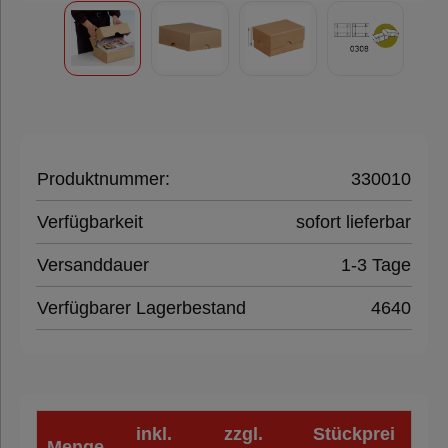
Klebeband
Füll- &
Polstermaterial
Produktnummer:
330010
Folien,
Verfügbarkeit
sofort lieferbar
Paletten &
Umreifung
Versanddauer
1-3 Tage
Verfügbarer Lagerbestand
4640
Verpackungsmaschinen
Hygieneprodukte
inkl.
zzgl.
Stückprei
Menge