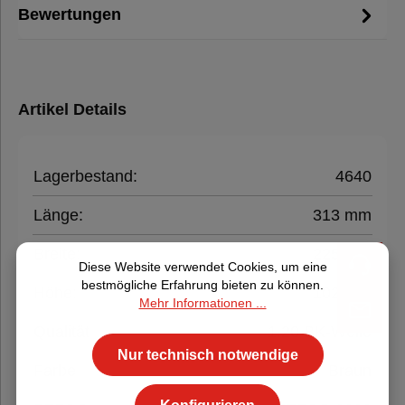
Bewertungen
Artikel Details
Lagerbestand:
4640
Länge:
313 mm
Breite:
225 mm
Diese Website verwendet Cookies, um eine
bestmögliche Erfahrung bieten zu können.
Höhe:
102 mm
Mehr Informationen ...
Qualität
1.20 BK-Welle
Nur technisch notwendige
Farbe
Braun