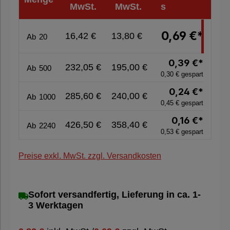
MwSt.
MwSt.
s
%
Sale
0,69 €*
16,42 €
13,80 €
Ab
20
%
0,39 €*
232,05 €
195,00 €
Ab
500
0,30 € gespart
Nachhaltige
0,24 €*
Verpackung
285,60 €
240,00 €
Ab
1000
0,45 € gespart
0,16 €*
426,50 €
358,40 €
Ab
2240
0,53 € gespart
Preise exkl. MwSt. zzgl. Versandkosten
Sofort versandfertig, Lieferung in ca. 1-
3 Werktagen