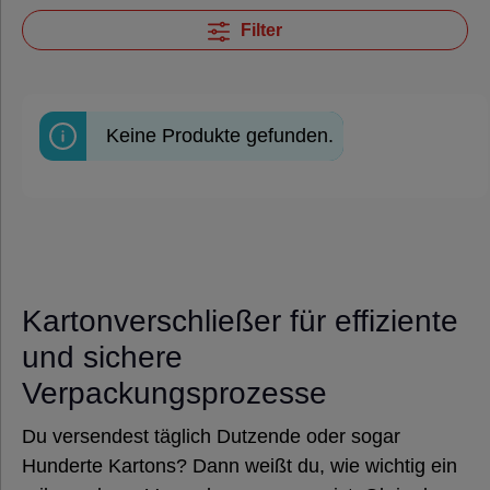
Folien,
Filter
Paletten &
Umreifung
Keine Produkte gefunden.
Verpackungsmaschinen
Umreifungsmaschinen
Palettenwickler
Kartonverschließer für effiziente
und sichere
Kartonverschließer
Verpackungsprozesse
Luftkissenmaschinen
Du versendest täglich Dutzende oder sogar
Hunderte Kartons? Dann weißt du, wie wichtig ein
Schrumpfmaschinen