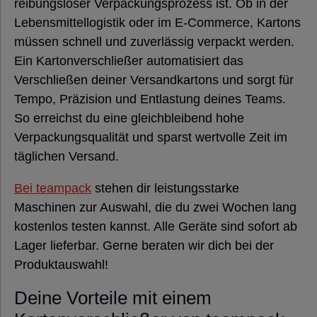
reibungsloser Verpackungsprozess ist. Ob in der
Lebensmittellogistik oder im E-Commerce, Kartons
Papierpolstermaschine
müssen schnell und zuverlässig verpackt werden.
Ein Kartonverschließer automatisiert das
Verschließen deiner Versandkartons und sorgt für
Kartonaufrichter
Tempo, Präzision und Entlastung deines Teams.
So erreichst du eine gleichbleibend hohe
Hygieneprodukte
Verpackungsqualität und sparst wertvolle Zeit im
täglichen Versand.
%
Bei teampack
stehen dir leistungsstarke
Sale
Maschinen zur Auswahl, die du zwei Wochen lang
%
kostenlos testen kannst. Alle Geräte sind sofort ab
Lager lieferbar. Gerne beraten wir dich bei der
Produktauswahl!
Nachhaltige
Deine Vorteile mit einem
Verpackung