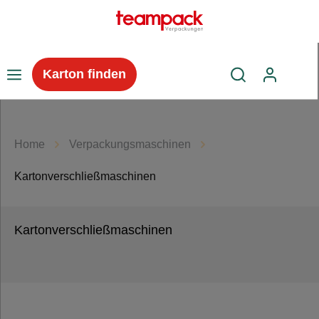
inhalt springen
Karton finden
Kartons &
Home
Verpackungsmaschinen
Versandverpackung
Kartonverschließmaschinen
Klebeband
Kartonverschließmaschinen
Füll- &
Polstermaterial