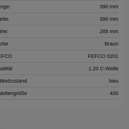
nge:
390 mm
eite:
390 mm
öhe:
285 mm
rbe
Braun
EFCO
FEFCO 0201
alität
1.20 C-Welle
tikelzustand
Neu
lettengröße
400