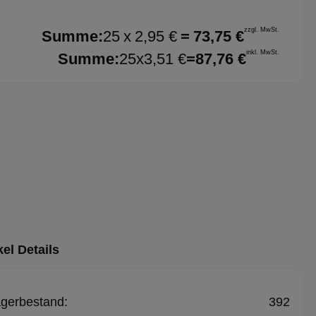
zzgl. MwSt.
Summe:
25
x
2,95 €
=
73,75 €
inkl. MwSt.
Summe:
25
x
3,51 €
=
87,76 €
kel Details
gerbestand:
392