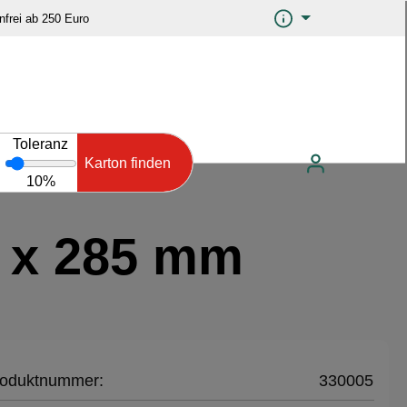
frei ab 250 Euro
Toleranz
Karton finden
10%
0 x 285 mm
oduktnummer:
330005