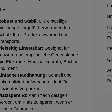
Lä
ile:
Br
Robust und Stabil:
Die einwellige
H
Wellpappe sorgt für hervorragenden
Schutz Ihrer Produkte während des
Fa
Transports.
Vielseitig Einsetzbar:
Geeignet für
F
schwere und empfindliche Gegenstände
Qu
wie Elektronik, Haushaltsgeräte, Bücher
und mehr.
Ar
Einfache Handhabung:
Schnell und
Pa
nkompliziert aufzubauen, ideal für
ffizientes Verpacken.
Platzsparend:
Kann flach gelagert
werden, um Platz zu sparen, wenn er
icht in Gebrauch ist.