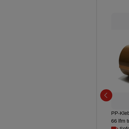
PP-Kle
66 lfm 
Sofo