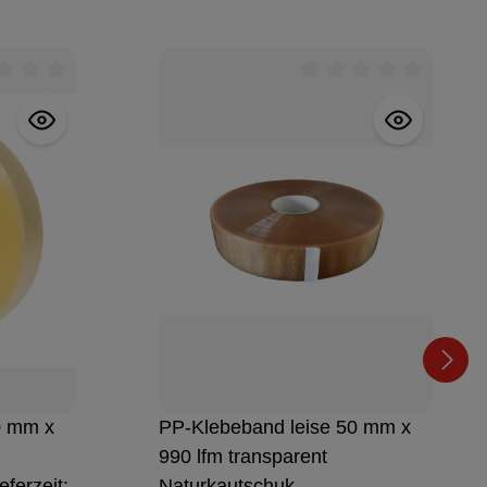
en
chnittliche Bewertung von 0 von 5 Sternen
Durchschnittliche Be
0 mm x
PP-Klebeband leise 50 mm x
990 lfm transparent
eferzeit:
Naturkautschuk