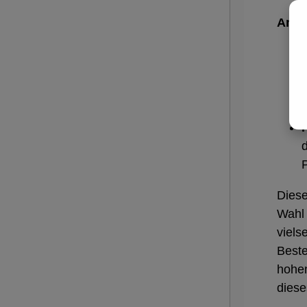
Anwe
P
Diese
Wahl 
viels
Beste
hohen
diese