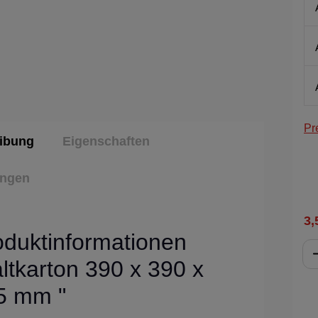
Pr
ibung
Eigenschaften
ungen
3,
oduktinformationen
ltkarton 390 x 390 x
5 mm "