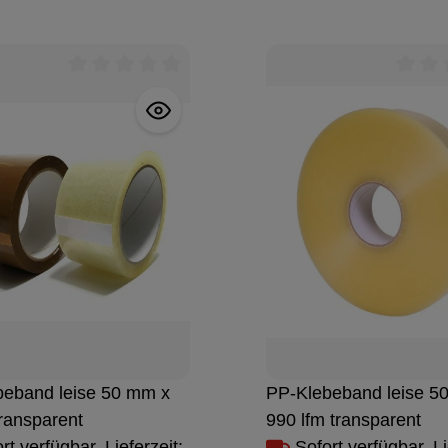
Durchschnittliche Bewertung von 0 von 5 Stern
Durchs
beband leise 50 mm x
PP-Klebeband leise 5
transparent
990 lfm transparent
rt verfügbar, Lieferzeit:
Sofort verfügbar, Li