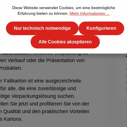
Diese Website verwendet Cookies, um eine bestmögliche
ndungsbereiche:
Erfahrung bieten zu können.
Mehr Informationen ...
Versand:
Sicherer Versand von
Nur technisch notwendige
Konfigurieren
rodukten aller Art.
Lagerung:
Ideal zur Aufbewahrung von
Alle Cookies akzeptieren
Waren im Lager oder im Büro.
Präsentation:
Attraktive Verpackung für
den Verkauf oder die Präsentation von
Produkten.
r Faltkarton ist eine ausgezeichnete
für alle, die eine zuverlässige und
eitige Verpackungslösung suchen.
llen Sie jetzt und profitieren Sie von der
 Qualität und den praktischen Vorteilen
s Kartons.