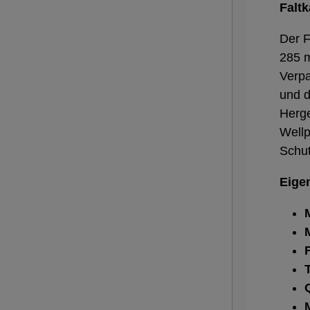
Faltk
Der F
285 m
Verpa
und d
Herge
Wellp
Schut
Eige