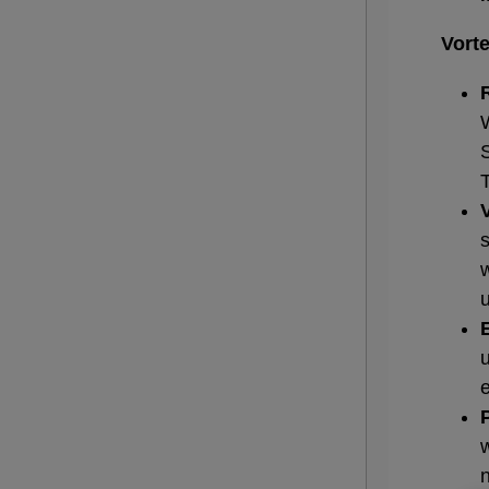
Vorte
u
e
n