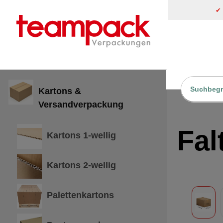
✔
inhalt springen
Kartons &
Home
Versandverpackung
Fal
Kartons 1-wellig
Kartons 2-wellig
Palettenkartons