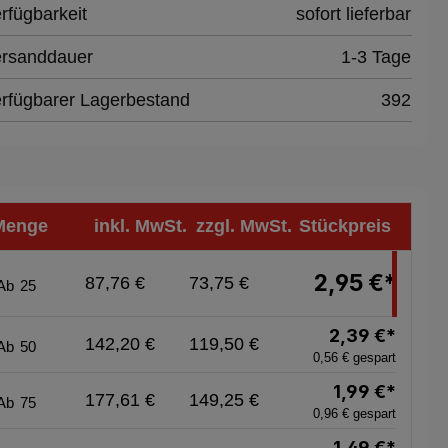
rfügbarkeit
sofort lieferbar
rsanddauer
1-3 Tage
rfügbarer Lagerbestand
392
Menge
inkl. MwSt.
zzgl. MwSt.
Stückpreis
2,95 €*
87,76 €
73,75 €
Ab
25
2,39 €*
142,20 €
119,50 €
Ab
50
0,56 € gespart
1,99 €*
177,61 €
149,25 €
Ab
75
0,96 € gespart
1,49 €*