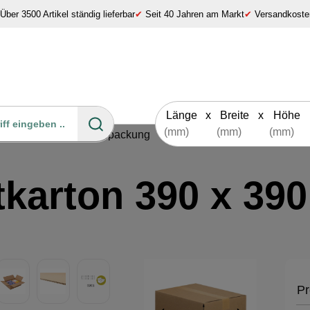
Über 3500 Artikel ständig lieferbar
✔
Seit 40 Jahren am Markt
✔
Versandkosten
Länge
x
Breite
x
Höhe
Kartons & Versandverpackung
tkarton 390 x 39
Pr