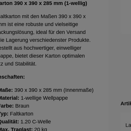
arton 390 x 390 x 285 mm (1-wellig)
altkarton mit den Maßen 390 x 390 x
m ist eine robuste und vielseitige
ckungslösung, ideal für den Versand
ie Lagerung verschiedenster Produkte.
stellt aus hochwertiger, einwelliger
appe, bietet dieser Karton optimalen
z und Stabilität.
nschaften:
Maße:
390 x 390 x 285 mm (Innenmaße)
Material:
1-wellige Wellpappe
Arti
Farbe:
Braun
Typ:
Faltkarton
Qualität:
1.20 C-Welle
La
Max. Traglast:
20 kg