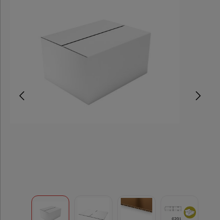
Postversand
Automatikbodenkartons
Stülpdeckelkartons
Umzugskartons
Kartons
3-wellig
Wellpapp
Zuschnitte