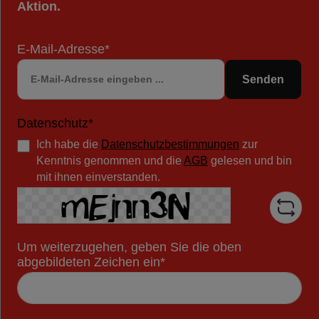
Aktion.
E-Mail-Adresse*
Senden
Datenschutz*
Ich habe die
Datenschutzbestimmungen
zur
Kenntnis genommen und die
AGB
gelesen und bin
mit ihnen einverstanden.
Um weiterzugehen, geben Sie die oben
abgebildeten Zeichen ein*