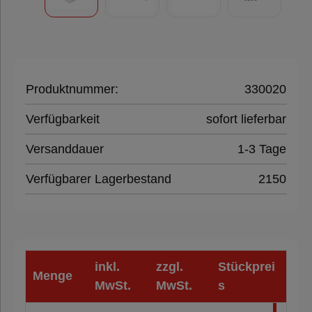
Klebeband
Füll- &
Polstermaterial
Produktnummer:
330020
Verfügbarkeit
sofort lieferbar
Folien,
Versanddauer
1-3 Tage
Paletten &
Umreifung
Verfügbarer Lagerbestand
2150
Verpackungsmaschinen
inkl.
zzgl.
Stückprei
Menge
Hygieneprodukte
MwSt.
MwSt.
s