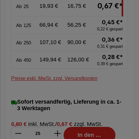
0,67 €*
19,93 €
16,75 €
Ab
25
%
Sale
0,45 €*
66,94 €
56,25 €
Ab
125
%
0,22 € gespart
0,36 €*
107,10 €
90,00 €
Ab
250
0,31 € gespart
Nachhaltige
0,28 €*
Verpackung
149,94 €
126,00 €
Ab
450
0,39 € gespart
Preise exkl. MwSt. zzgl. Versandkosten
Sofort versandfertig, Lieferung in ca. 1-
3 Werktagen
0,80 €
inkl. MwSt.
/
0,67 €
zzgl. MwSt.
In den Warenkorb