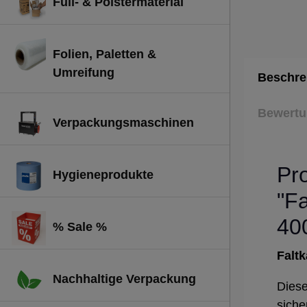
Füll- & Polstermaterial
Folien, Paletten &
Umreifung
Beschre
Bewert
Verpackungsmaschinen
Pr
Hygieneprodukte
"Fa
40
% Sale %
Falt
Nachhaltige Verpackung
Diese
siche