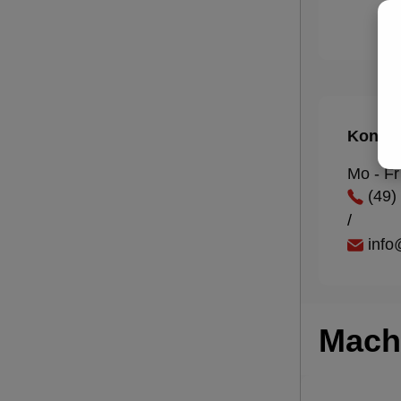
Kontak
Mo - Fr
(49)
/
inf
Mach 