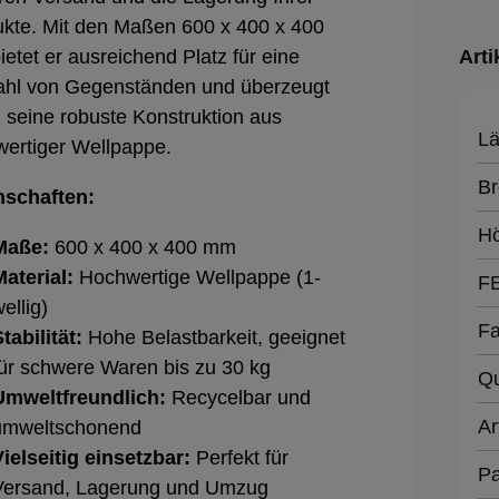
kte. Mit den Maßen 600 x 400 x 400
etet er ausreichend Platz für eine
Arti
ahl von Gegenständen und überzeugt
 seine robuste Konstruktion aus
Lä
ertiger Wellpappe.
Br
nschaften:
H
Maße:
600 x 400 x 400 mm
Material:
Hochwertige Wellpappe (1-
F
ellig)
Fa
tabilität:
Hohe Belastbarkeit, geeignet
für schwere Waren bis zu 30 kg
Qu
Umweltfreundlich:
Recycelbar und
Ar
umweltschonend
Vielseitig einsetzbar:
Perfekt für
Pa
Versand, Lagerung und Umzug