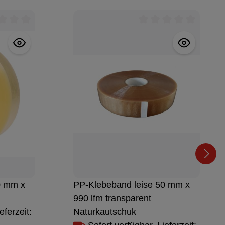
en
chnittliche Bewertung von 0 von 5 Sternen
Durchschnittliche Be
0 mm x
PP-Klebeband leise 50 mm x
990 lfm transparent
eferzeit:
Naturkautschuk