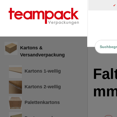
✔
inhalt springen
Kartons &
Home
Versandverpackung
Fal
Kartons 1-wellig
m
Kartons 2-wellig
Palettenkartons