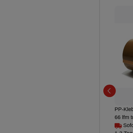
PP-Kle
66 lfm 
Sofo