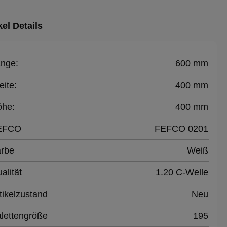
kel Details
nge:
600 mm
eite:
400 mm
öhe:
400 mm
EFCO
FEFCO 0201
rbe
Weiß
alität
1.20 C-Welle
tikelzustand
Neu
lettengröße
195