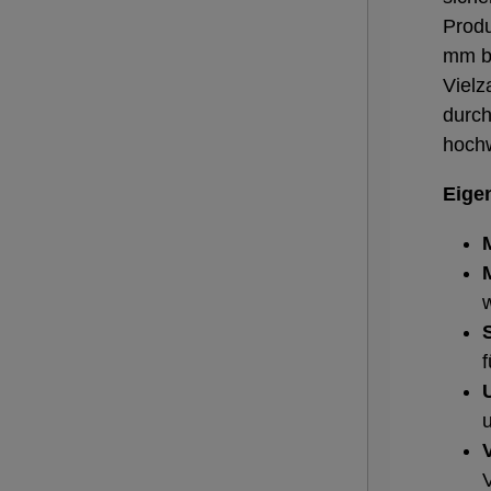
Produ
mm bi
Vielz
durch
hochw
Eige
w
S