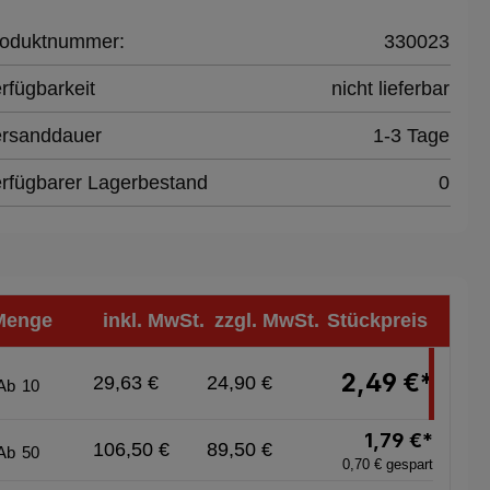
oduktnummer:
330023
rfügbarkeit
nicht lieferbar
rsanddauer
1-3 Tage
rfügbarer Lagerbestand
0
Menge
inkl. MwSt.
zzgl. MwSt.
Stückpreis
2,49 €*
29,63 €
24,90 €
Ab
10
1,79 €*
106,50 €
89,50 €
Ab
50
0,70 € gespart