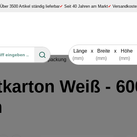
Über 3500 Artikel ständig lieferbar
✔
Seit 40 Jahren am Markt
✔
Versandkosten
Länge
x
Breite
x
Höhe
Kartons & Versandverpackung
tkarton Weiß - 60
m